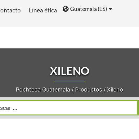
Guatemala (ES)
ontacto
Línea ética
ios
Blog
XILENO
Pochteca Guatemala
/
Productos
/
Xileno