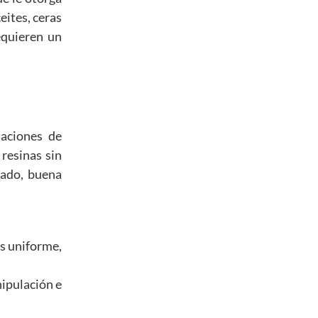
eites, ceras
equieren un
laciones de
 resinas sin
cado, buena
ás uniforme,
nipulación e