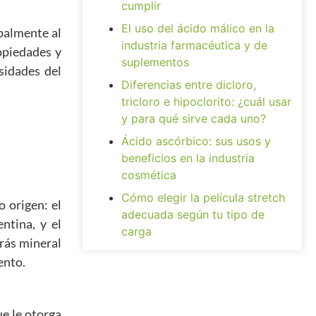
cumplir
El uso del ácido málico en la
palmente al
industria farmacéutica y de
ropiedades y
suplementos
sidades del
Diferencias entre dicloro,
tricloro e hipoclorito: ¿cuál usar
y para qué sirve cada uno?
Ácido ascórbico: sus usos y
beneficios en la industria
cosmética
Cómo elegir la película stretch
o origen: el
adecuada según tu tipo de
ntina, y el
carga
rrás mineral
ento.
ue le otorga