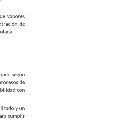
 de vapores
ntración de
rolada.
cuado según
 procesos de
bilidad con
lizado y un
ara cumplir