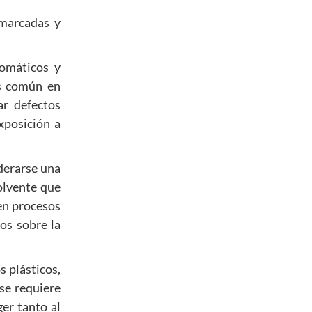
 marcadas y
romáticos y
es común en
ar defectos
xposición a
derarse una
olvente que
 en procesos
ios sobre la
s plásticos,
se requiere
er tanto al