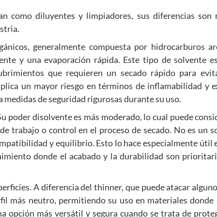
an como diluyentes y limpiadores, sus diferencias son
stria.
rgánicos, generalmente compuesta por hidrocarburos a
vente y una evaporación rápida. Este tipo de solvente 
cubrimientos que requieren un secado rápido para evit
implica un mayor riesgo en términos de inflamabilidad y e
 medidas de seguridad rigurosas durante su uso.
 Su poder disolvente es más moderado, lo cual puede consi
de trabajo o control en el proceso de secado. No es un s
mpatibilidad y equilibrio. Esto lo hace especialmente útil
nimiento donde el acabado y la durabilidad son prioritar
rficies. A diferencia del thinner, que puede atacar alguno
rfil más neutro, permitiendo su uso en materiales donde 
na opción más versátil y segura cuando se trata de proteg