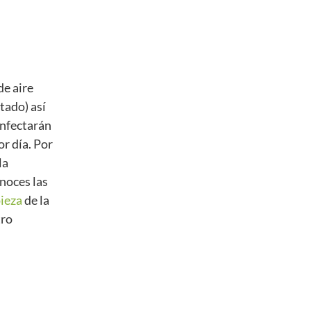
de aire
tado) así
infectarán
or día. Por
la
onoces las
ieza
de la
tro