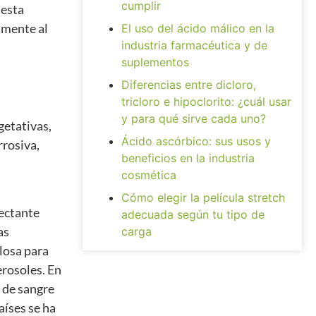
cumplir
 esta
almente al
El uso del ácido málico en la
industria farmacéutica y de
suplementos
Diferencias entre dicloro,
tricloro e hipoclorito: ¿cuál usar
y para qué sirve cada uno?
getativas,
Ácido ascórbico: sus usos y
rrosiva,
beneficios en la industria
cosmética
Cómo elegir la película stretch
fectante
adecuada según tu tipo de
as
carga
ulosa para
erosoles. En
s de sangre
aíses se ha