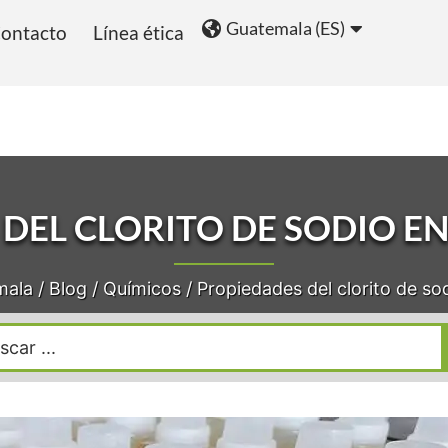
Guatemala (ES)
ontacto
Línea ética
ios
Blog
DEL CLORITO DE SODIO EN
mala
/
Blog
/
Químicos
/
Propiedades del clorito de sod