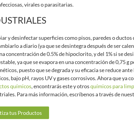
ecciosas, virales o parasitarias.
DUSTRIALES
mpiar y desinfectar superficies como pisos, paredes o ductos 
ambiarlo a diario (ya que se desintegra después de ser calen
 concentración de 0.5% de hipoclorito, y del 1% si se des
nestable, ya que se evapora en una concentración de 0,75 g p
ticos, puesto que se degrada y su eficacia se reduce ante 
icos, bajo pH, rayos UV y gases corrosivos. Ahora que ya c
ctos químicos
, encontrarás este y otros
químicos para limp
striales. Para más información, escríbenos a través de nues
tiza tus Productos