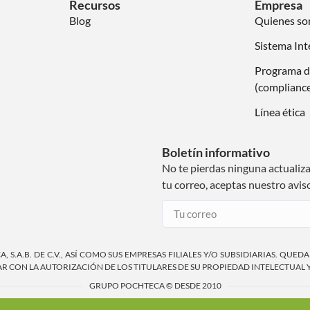
Recursos
Empresa
Blog
Quienes s
Sistema Int
Programa d
(complianc
Línea ética
Boletín informativo
No te pierdas ninguna actualiz
tu correo, aceptas nuestro avis
S.A.B. DE C.V., ASÍ COMO SUS EMPRESAS FILIALES Y/O SUBSIDIARIAS. QUED
 CON LA AUTORIZACIÓN DE LOS TITULARES DE SU PROPIEDAD INTELECTUAL 
GRUPO POCHTECA © DESDE 2010